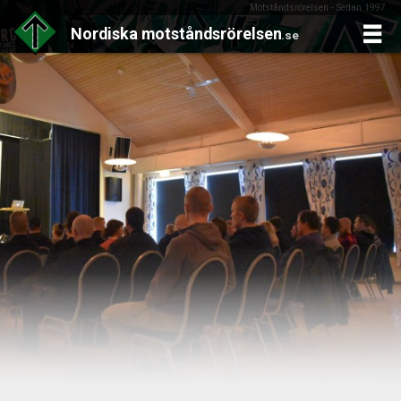
Motståndsrörelsen - Sedan 1997
Nordiska
motståndsrörelsen
.se
Skip
to
content