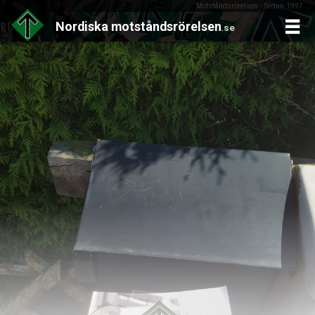
Motståndsrörelsen - Sedan 1997
Nordiska
motståndsrörelsen
.se
Skip
to
content