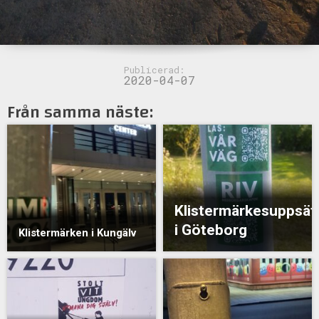
Publicerad:
2020-04-07
Från samma näste:
Klistermärkesuppsät
i Göteborg
Klistermärken i Kungälv