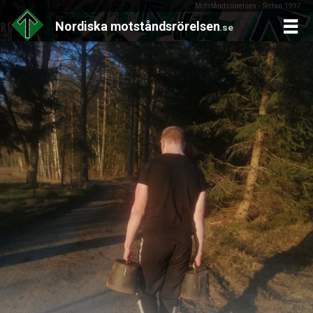
Motståndsrörelsen - Sedan 1997
Nordiska
motståndsrörelsen
.se
Skip
to
content