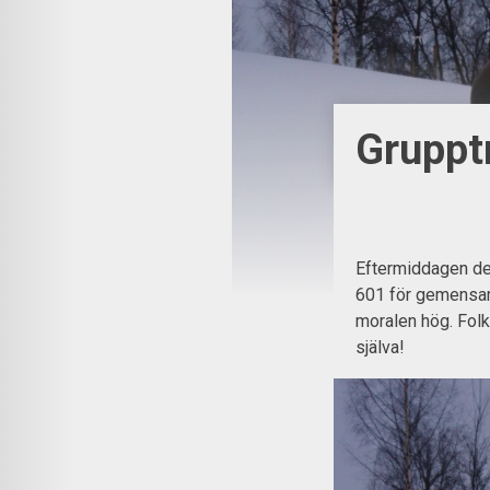
Grupptr
Eftermiddagen d
601 för gemensam 
moralen hög. Fol
själva!