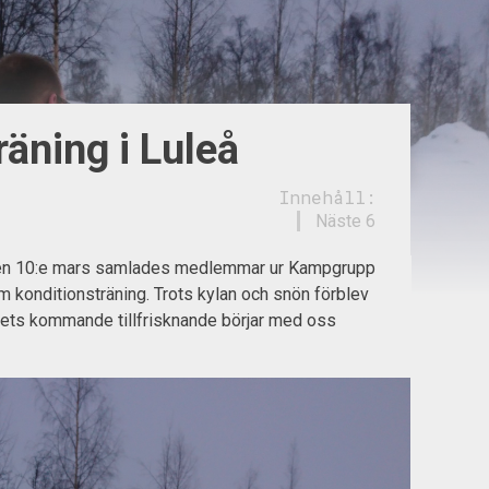
äning i Luleå
Innehåll:
Näste 6
en 10:e mars samlades medlemmar ur Kampgrupp
konditionsträning. Trots kylan och snön förblev
kets kommande tillfrisknande börjar med oss