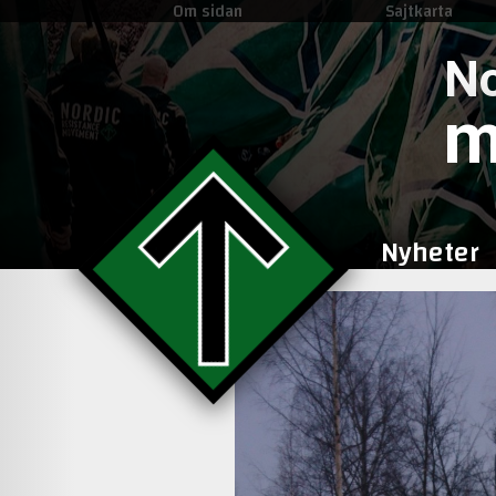
Om sidan
Sajtkarta
No
m
Nyheter