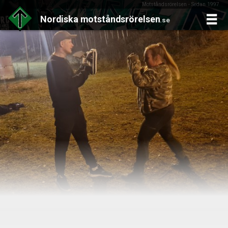
Motståndsrörelsen - Sedan 1997
Nordiska
motståndsrörelsen
.se
Skip
to
content