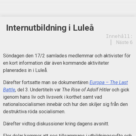
Internutbildning i Luleå
Innehåll:
Näste 6
Söndagen den 17/2 samlades medlemmar och aktivister för
en kort information där även kommande aktiviteter
planerades in i Luleå.
Därefter fortsatte man se dokumentären
Europa – The Last
Battle
, del 3. Undertiteln var
The Rise of Adolf Hitler
och gick
igenom hans liv och livsverk i korthet samt vad
nationalsocialismen innebär och hur den skiljer sig från den
destruktiva röda socialismen.
Därefter vidtog diskussioner kring dagens avsnitt.
Fler delar kommer att ses tillsammans i utbildningssyfte och