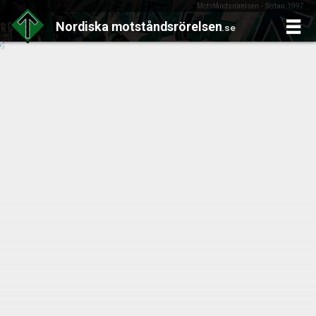
Motståndsrörelsen - Sedan 1997
Nordiska
motståndsrörelsen
.se
Skip
to
content