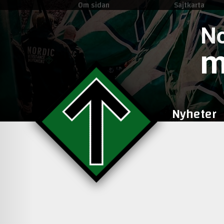
Om sidan
Sajtkarta
No
m
Nyheter