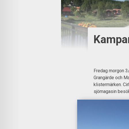
Kampar
Fredag morgon 3/
Grangärde och Mal
klistermärken. Ci
sjömagasin besökt