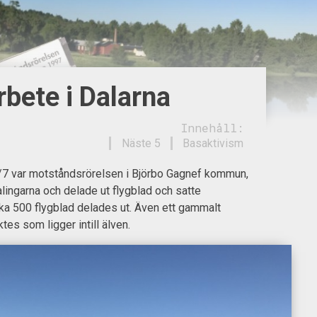
bete i Dalarna
Innehåll:
Näste 5
Basaktivism
7 var motståndsrörelsen i Björbo Gagnef kommun,
ingarna och delade ut flygblad och satte
rka 500 flygblad delades ut. Även ett gammalt
es som ligger intill älven.