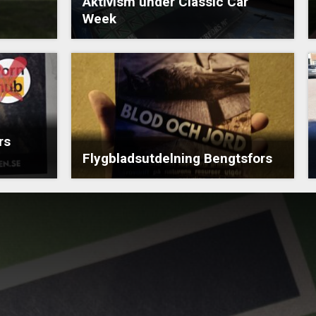
Aktivism under Classic Car
Week
rs
Flygbladsutdelning Bengtsfors