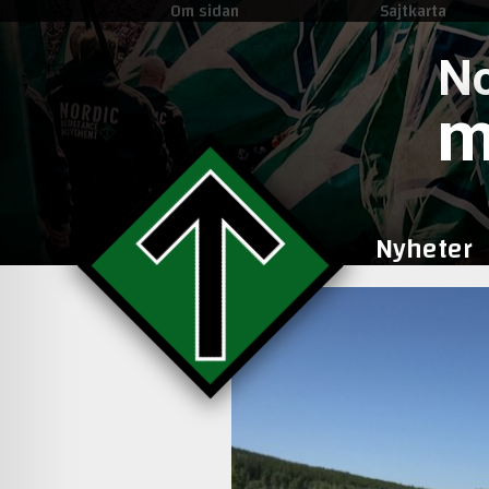
Om sidan
Sajtkarta
No
m
Nyheter