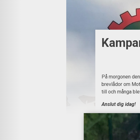
Kampar
På morgonen den 8
brevlådor om Mots
till och många b
Anslut dig idag!