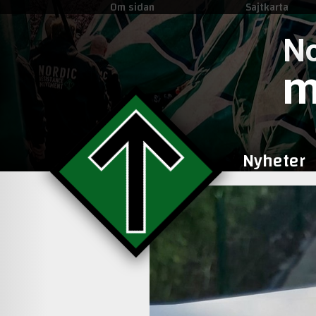
Om sidan
Sajtkarta
No
m
Nyheter