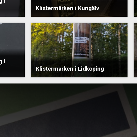
 i
Klistermärken i Kungälv
 i
Klistermärken i Lidköping