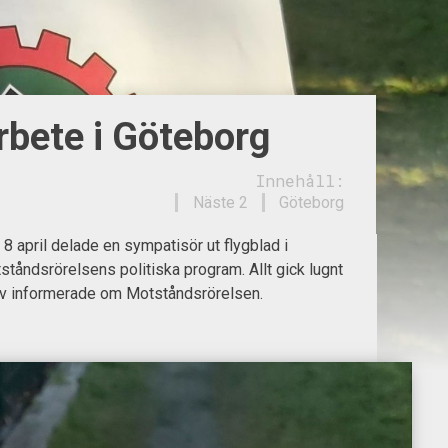
bete i Göteborg
Innehåll:
Näste 2
Göteborg
 april delade en sympatisör ut flygblad i
tåndsrörelsens politiska program. Allt gick lugnt
lev informerade om Motståndsrörelsen.