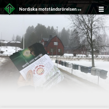
Motståndsrörelsen - Sedan 1997
Nordiska
motståndsrörelsen
.se
Skip
to
content