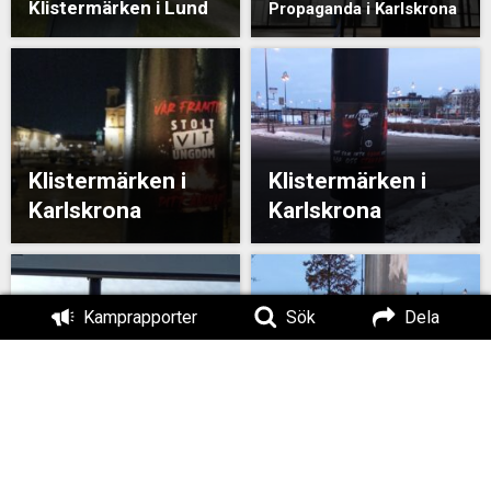
Klistermärken i Lund
Propaganda i Karlskrona
Klistermärken i
Klistermärken i
Karlskrona
Karlskrona
Kamprapporter
Sök
Dela
Klistermärken i
Klistermärken i Nättraby
Karlskrona
och Karlskrona