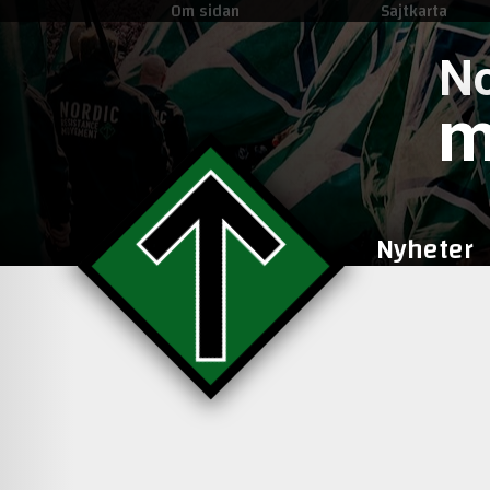
Om sidan
Sajtkarta
No
m
Nyheter