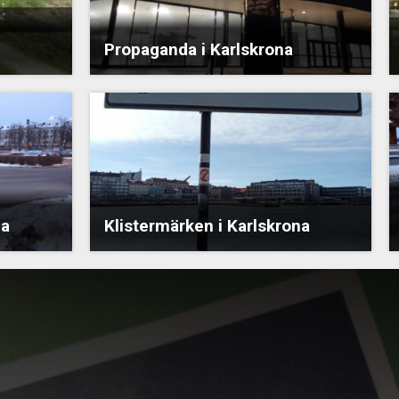
Propaganda i Karlskrona
na
Klistermärken i Karlskrona