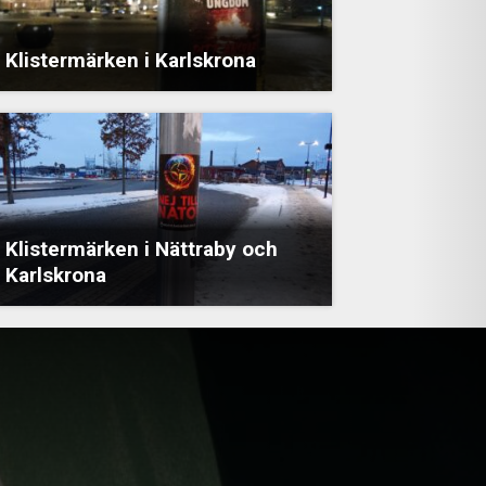
Klistermärken i Karlskrona
Klistermärken i Nättraby och
Karlskrona