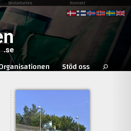
Skolarbeten
Kontakt
en
.se
Sök
Organisationen
Stöd oss
efter: