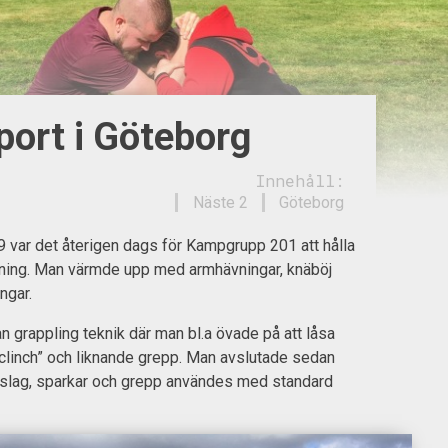
ort i Göteborg
Innehåll:
Näste 2
Göteborg
var det återigen dags för Kampgrupp 201 att hålla
ing. Man värmde upp med armhävningar, knäböj
ngar.
 grappling teknik där man bl.a övade på att låsa
i clinch” och liknande grepp. Man avslutade sedan
 slag, sparkar och grepp användes med standard