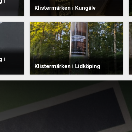
 i
Klistermärken i Kungälv
 i
Klistermärken i Lidköping