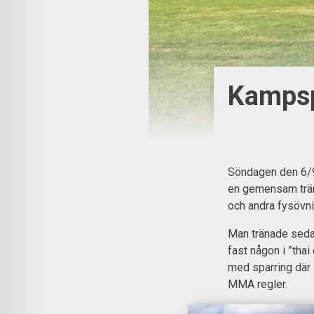
Kampsp
Söndagen den 6/9 
en gemensam trän
och andra fysövni
Man tränade sedan
fast någon i ”tha
med sparring där
MMA regler.