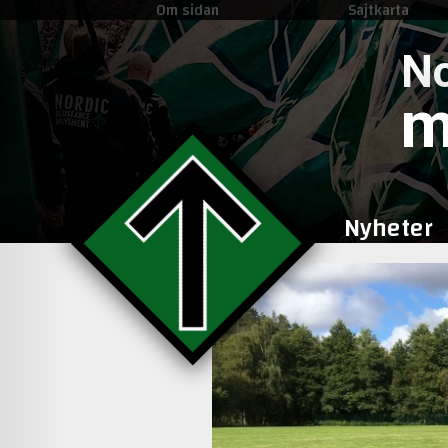
Om sidan
Sajtkarta
No
m
Nyheter