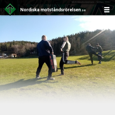
Motståndsrörelsen - Sedan 1997
Nordiska
motståndsrörelsen
.se
Skip
to
content