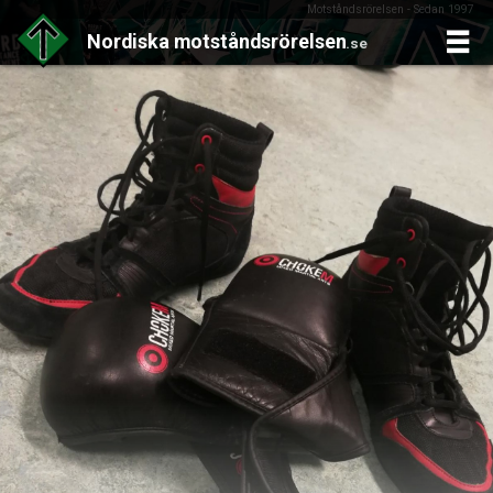
Motståndsrörelsen - Sedan 1997
Nordiska
motståndsrörelsen
.se
Skip
to
content