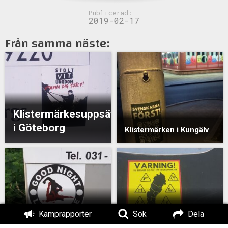
Publicerad:
2019-02-17
Från samma näste:
Klistermärkesuppsättning
i Göteborg
Klistermärken i Kungälv
Klistermärkesuppsättning
Klistermärkesuppsät
Kamprapporter
Sök
Dela
i Göteborg
i Göteborg