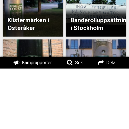
Klistermärken i
Banderolluppsättnin
Österåker
i Stockholm
Kamprapporter
Sök
Dela
Klistermärkeuppsättning
Klibbning i södra
i Stockholm
Stockholm
Banderolluppsättning
Banderollaktion i