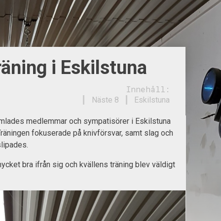
ning i Eskilstuna
Innehåll:
Näste 8
Eskilstuna
lades medlemmar och sympatisörer i Eskilstuna
Träningen fokuserade på knivförsvar, samt slag och
slipades.
cket bra ifrån sig och kvällens träning blev väldigt