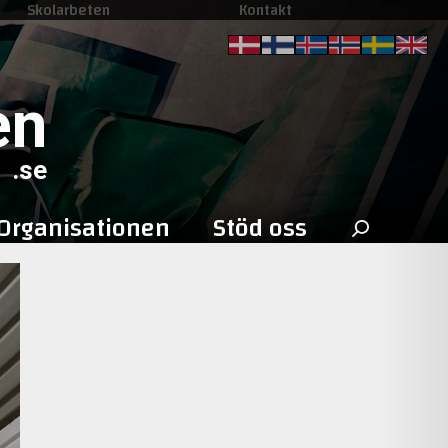
Skolarbeten
Kontakt
en
.se
Sök
Organisationen
Stöd oss
efter: