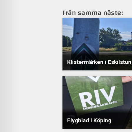
Från samma näste:
Klistermärken i Eskilstun
Flygblad i Köping