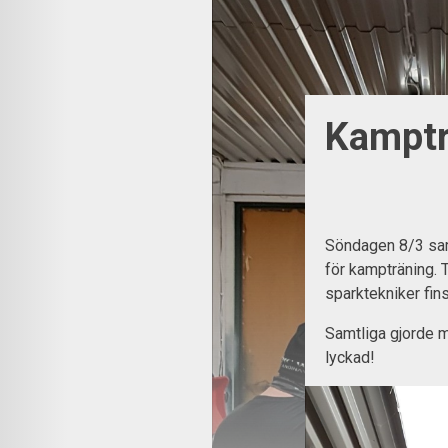
Kampträ
Söndagen 8/3 sam
för kampträning. 
sparktekniker fin
Samtliga gjorde my
lyckad!