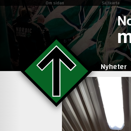
Om sidan
Sajtkarta
No
m
Nyheter