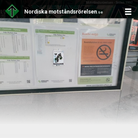
Motståndsrörelsen - Sedan 1997
Nordiska
motståndsrörelsen
.se
Skip
to
content