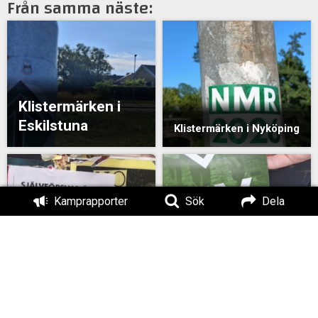
Från samma näste:
Klistermärken i
Eskilstuna
Klistermärken i Nyköping
Kamprapporter
Sök
Dela
Klistermärken och
affischer i Örebro
Flygblad i Köping