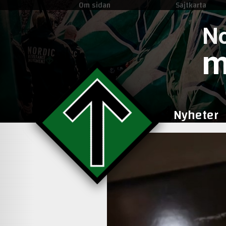
Om sidan
Sajtkarta
No
m
Nyheter