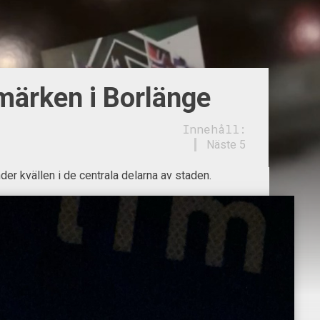
märken i Borlänge
Innehåll:
Näste 5
der kvällen i de centrala delarna av staden.