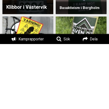
Klibbor i Västervik
Basaktivism i Borgholm
Kamprapporter
Sök
Dela
Klistermärken i Tranås
Klistermärken i Tranås
Affischering i
Affischering i
Oskarshamn
Västervik