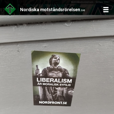
Motståndsrörelsen - Sedan 1997
Nordiska
motståndsrörelsen
.se
Skip
to
content