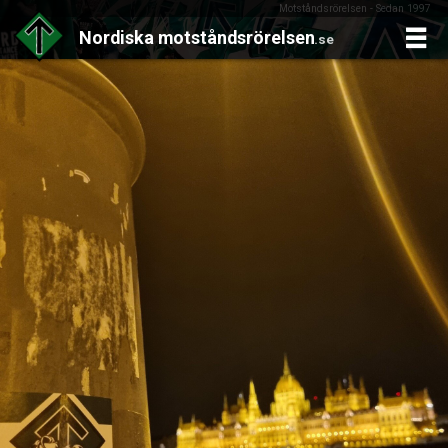
Motståndsrörelsen - Sedan 1997
Nordiska
motståndsrörelsen
.se
Skip
to
content