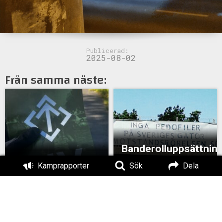
Publicerad:
2025-08-02
Från samma näste:
Banderolluppsättnin
i Stockholm
Flygblad i Bollnäs
Kamprapporter
Sök
Dela