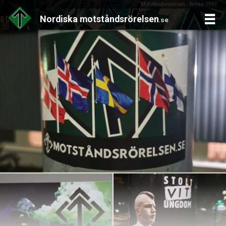
Motståndsrörelsen - Sedan 1997
Nordiska
motståndsrörelsen
.se
Skip
to
content