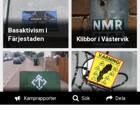
Basaktivism i
Färjestaden
Klibbor i Västervik
Kamprapporter
Sök
Dela
Klistermärken i Tranås
Basaktivism i Borgholm