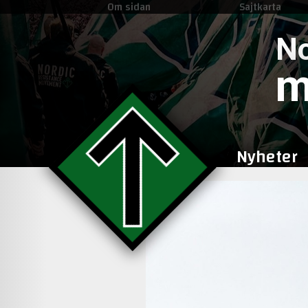
Om sidan
Sajtkarta
No
m
Nyheter