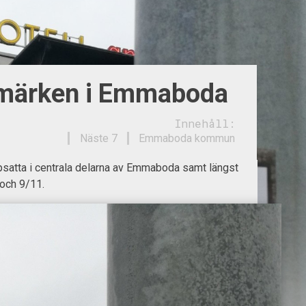
rmärken i Emmaboda
Innehåll:
Näste 7
Emmaboda kommun
psatta i centrala delarna av Emmaboda samt längst
och 9/11.