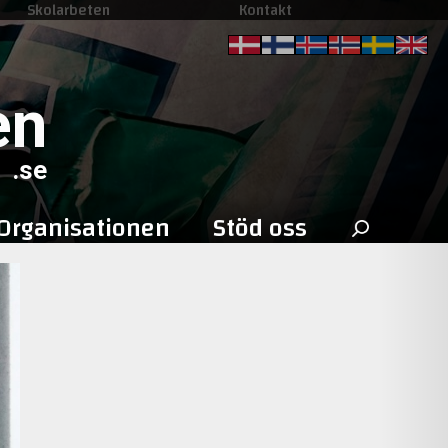
Skolarbeten
Kontakt
en
.se
Sök
Organisationen
Stöd oss
efter: