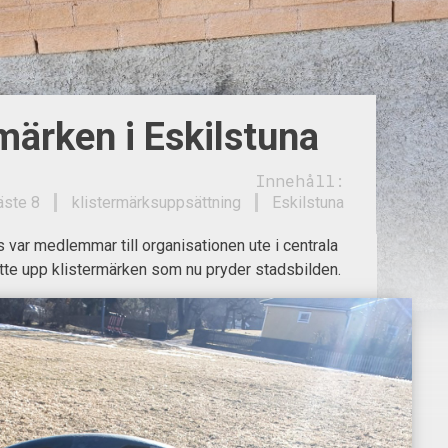
märken i Eskilstuna
Innehåll:
äste 8
klistermärksuppsättning
Eskilstuna
 var medlemmar till organisationen ute i centrala
tte upp klistermärken som nu pryder stadsbilden.