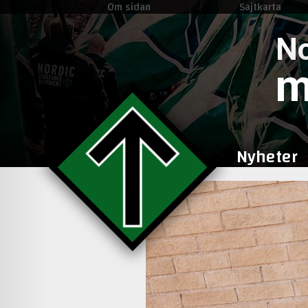
Om sidan
Sajtkarta
No
m
Nyheter