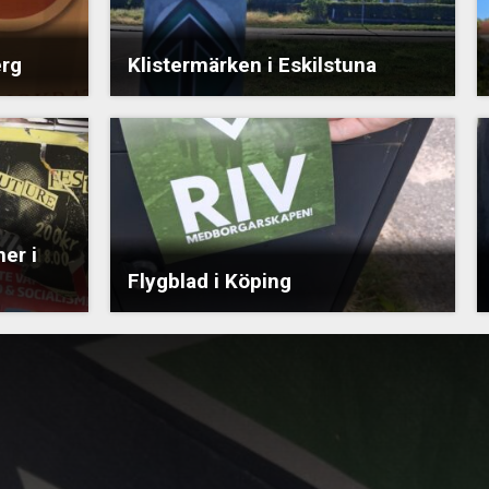
erg
Klistermärken i Eskilstuna
er i
Flygblad i Köping