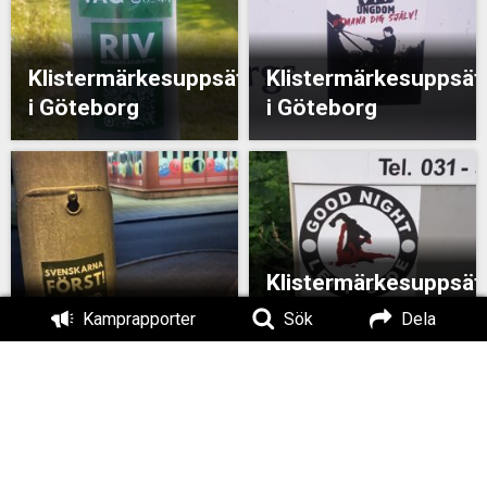
Klistermärkesuppsättning
Klistermärkesuppsät
i Göteborg
i Göteborg
Klistermärkesuppsät
i Göteborg
Klistermärken i Kungälv
Kamprapporter
Sök
Dela