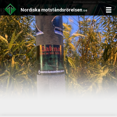
Motståndsrörelsen - Sedan 1997
Nordiska
motståndsrörelsen
.se
Skip
to
content