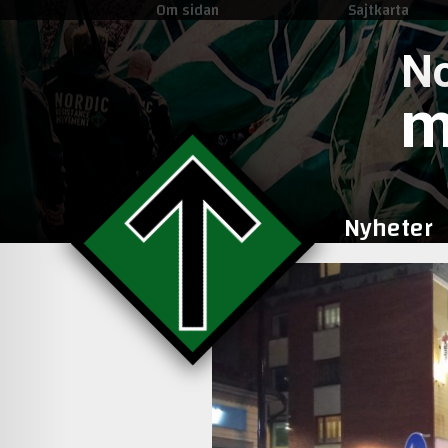
Om sidan
Sajtkarta
No
m
Nyheter