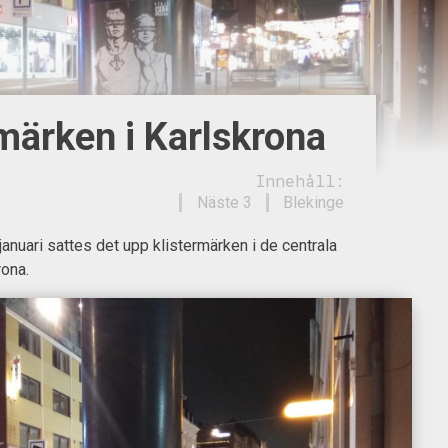
märken i Karlskrona
Innehåll:
Näste 3
Blekinge
anuari sattes det upp klistermärken i de centrala
rona.