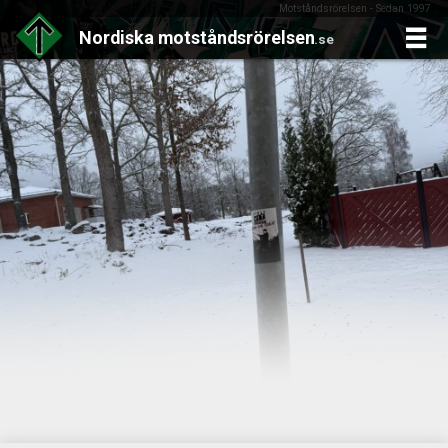
Motståndsrörelsen - Sedan 1997
Nordiska
motståndsrörelsen
.se
Skip
to
content