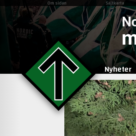
Om sidan
Sajtkarta
No
m
Nyheter