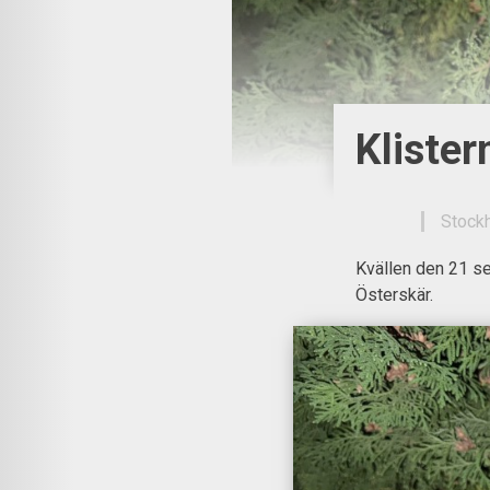
Klister
Stock
Kvällen den 21 s
Österskär.