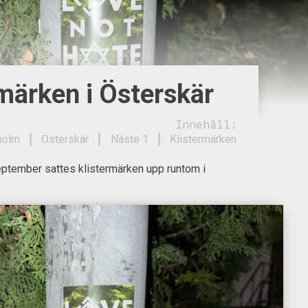
märken i Österskär
Innehåll:
holm
Österskär
Näste 1
Klistermärken
eptember sattes klistermärken upp runtom i