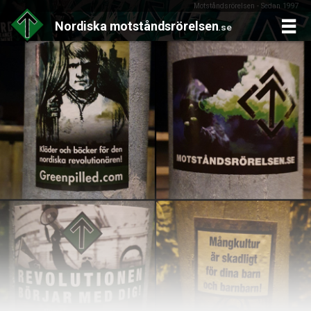
Motståndsrörelsen - Sedan 1997
Nordiska
motståndsrörelsen
.se
Skip
to
content