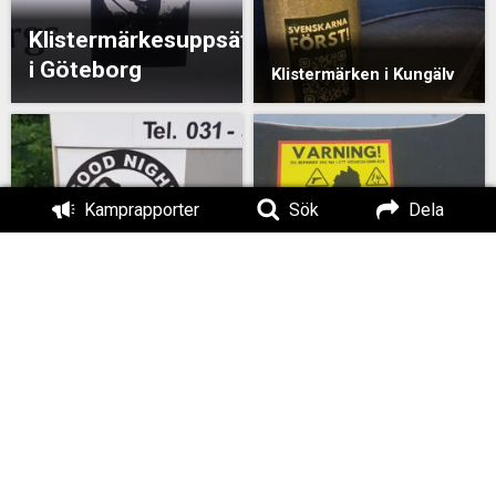
Klistermärkesuppsättning
i Göteborg
Klistermärken i Kungälv
Kamprapporter
Sök
Dela
Klistermärkesuppsättning
Klistermärkesuppsät
i Göteborg
i Göteborg
Klistermärken i
Lidköping
Klistermärken i Kungälv