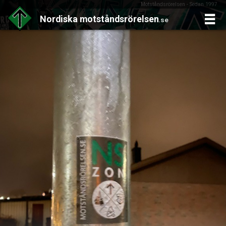
Motståndsrörelsen - Sedan 1997
Nordiska
motståndsrörelsen
.se
Skip
to
content