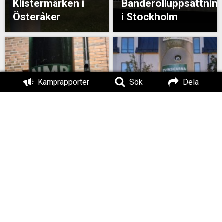
Klistermärken i
Banderolluppsättnin
Österåker
i Stockholm
Kamprapporter
Sök
Dela
Klistermärkeuppsättning
Klibbning i södra
i Stockholm
Stockholm
Banderolluppsättning
Banderollaktion i
i Stockholm
Stockholm