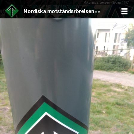
Motståndsrörelsen - Sedan 1997
Nordiska
motståndsrörelsen
.se
Skip
to
content