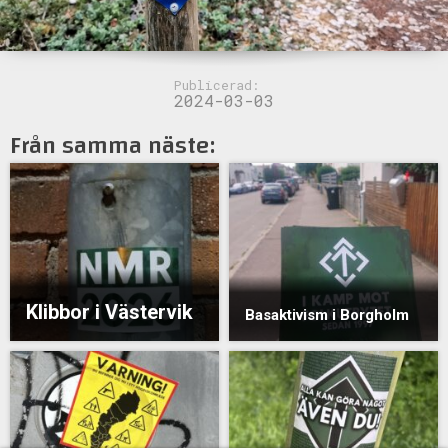
Publicerad:
2024-03-03
Från samma näste:
Klibbor i Västervik
Basaktivism i Borgholm