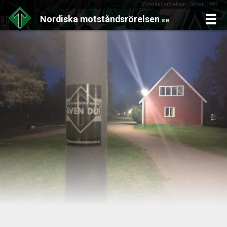
Motståndsrörelsen - Sedan 1997
Nordiska
motståndsrörelsen
.se
Skip
to
content