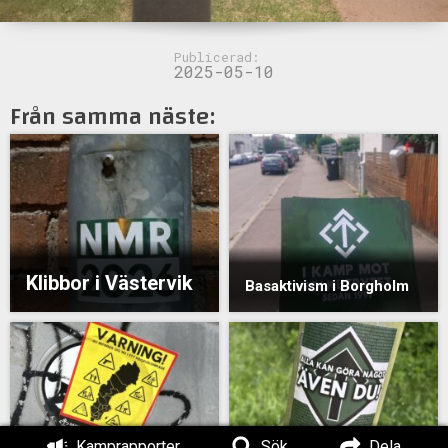
Publicerad:
2025-05-10
Från samma näste:
Klibbor i Västervik
Basaktivism i Borgholm
Kamprapporter
Sök
Dela