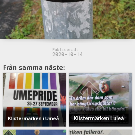
Publicerad:
2020-10-14
Från samma näste:
Klistermärken Luleå
Klistermärken i Umeå