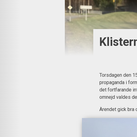
Kliste
Torsdagen den 15:
propaganda i for
det fortfarande i
omnejd valdes de
Ärendet gick bra o