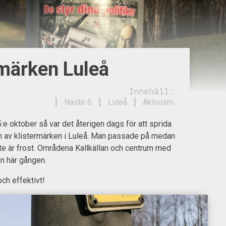
rmärken Luleå
Innehåll:
Näste 6
Luleå
Aktivism
e oktober så var det återigen dags för att sprida
m av klistermärken i Luleå. Man passade på medan
nte är frost. Områdena Kallkällan och centrum med
n här gången.
ch effektivt!