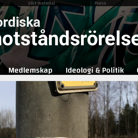
Vårt material
Press
Skip
to
rdiska
content
otståndsrörels
Medlemskap
Ideologi & Politik