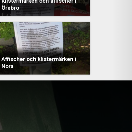
Klistermärken och affischer i
Örebro
Affischer och klistermärken i
Nora