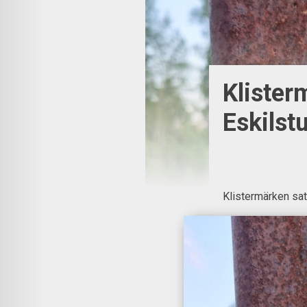
Klister
Eskilst
Klistermärken sat