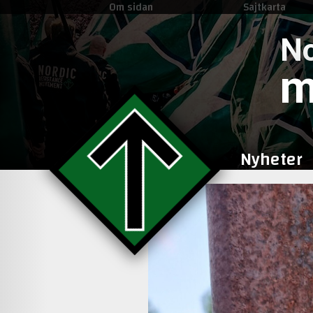
Om sidan
Sajtkarta
No
m
Nyheter