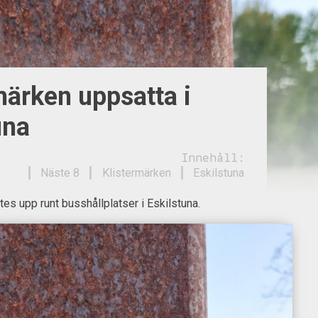
märken uppsatta i
una
Innehåll:
Näste 8
Klistermärken
Eskilstuna
tes upp runt busshållplatser i Eskilstuna.