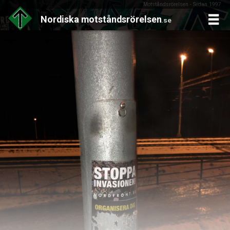
Motståndsrörelsen - Sedan 1997
Nordiska
motståndsrörelsen
.se
Skip
to
content