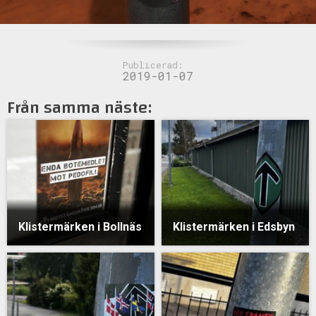
Publicerad:
2019-01-07
Från samma näste:
Klistermärken i Bollnäs
Klistermärken i Edsbyn