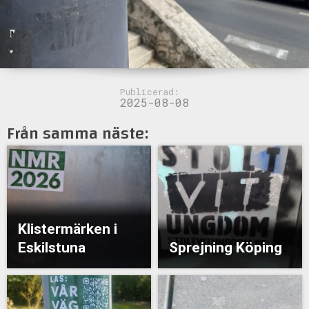
Publicerad:
2025-08-08
Från samma näste:
Klistermärken i
Eskilstuna
Sprejning Köping