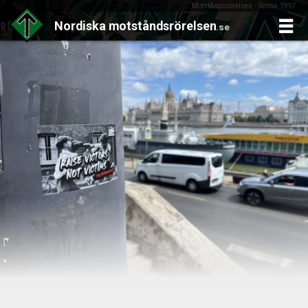
Motståndsrörelsen - Sedan 1997
Nordiska
motståndsrörelsen
.se
Skip
to
content