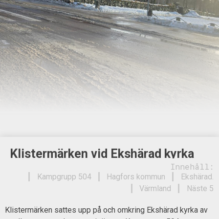
Klistermärken vid Ekshärad kyrka
Innehåll:
Kampgrupp 504
Hagfors kommun
Ekshärad.
Värmland
Näste 5
Klistermärken sattes upp på och omkring Ekshärad kyrka av