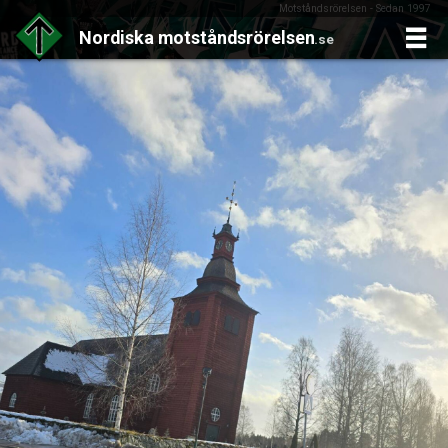
Motståndsrörelsen - Sedan 1997
Nordiska
motståndsrörelsen
.se
Skip
to
content