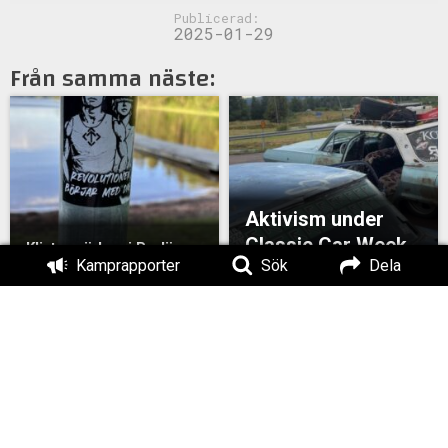
Publicerad:
2025-01-29
Från samma näste:
Aktivism under
Classic Car Week
Klistermärken i Borlänge
Kamprapporter
Sök
Dela
Klistermärken i
Flygblad i Säter
Bengtsfors kommun