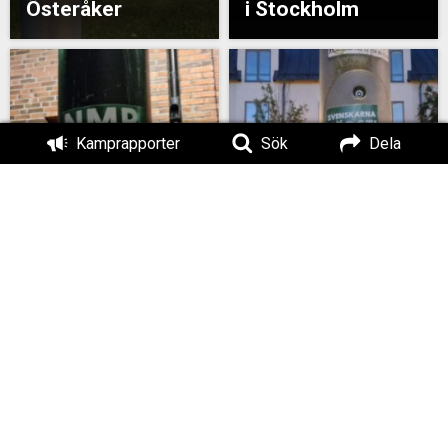
Österåker
i Stockholm
Kamprapporter
Sök
Dela
Klistermärkeuppsättning
Klibbning i södra
i Stockholm
Stockholm
Banderolluppsättning
Banderollaktion i
i Stockholm
Stockholm