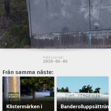
Publicerad:
2020-06-06
Från samma näste:
Klistermärken i
Banderolluppsättnin