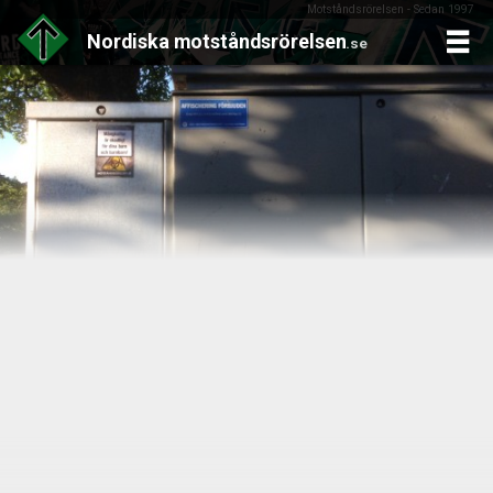
Motståndsrörelsen - Sedan 1997
Nordiska
motståndsrörelsen
.se
Skip
to
content