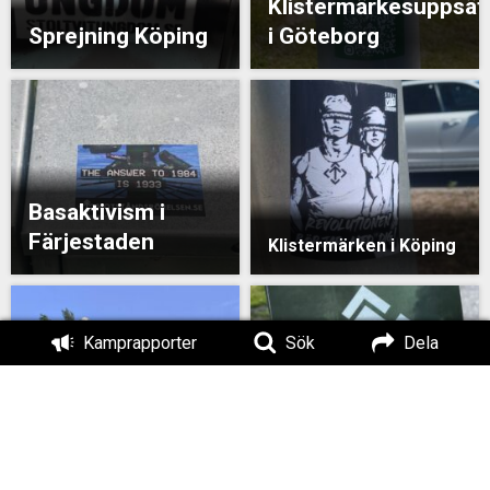
Klistermärkesuppsät
Sprejning Köping
i Göteborg
Basaktivism i
Färjestaden
Klistermärken i Köping
Kamprapporter
Sök
Dela
Inge pedofiler på
Sveriges gator –
Flygblad i Alfta
Broaktion i Stockholm