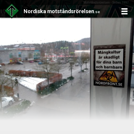
Motståndsrörelsen - Sedan 1997
Nordiska
motståndsrörelsen
.se
Skip
to
content