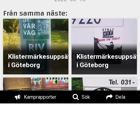
Från samma näste:
Klistermärkesuppsättning
Klistermärkesuppsät
i Göteborg
i Göteborg
Kamprapporter
Sök
Dela
Klistermärkesuppsät
i Göteborg
Klistermärken i Kungälv