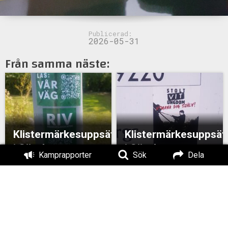
Publicerad:
2026-05-31
Från samma näste:
Klistermärkesuppsättning
Klistermärkesuppsät
i Göteborg
i Göteborg
Kamprapporter
Sök
Dela