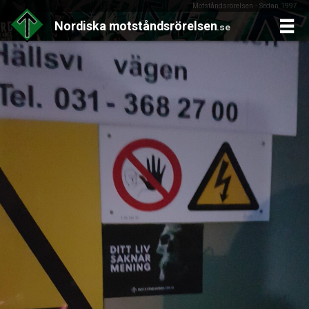
Motståndsrörelsen - Sedan 1997
Nordiska
motståndsrörelsen
.se
Skip
to
content