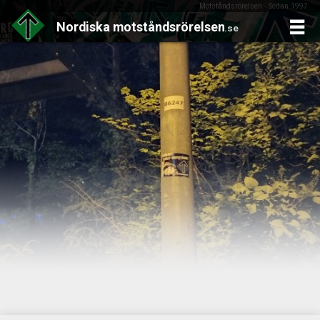
Motståndsrörelsen - Sedan 1997
Nordiska
motståndsrörelsen
.se
Skip
to
content