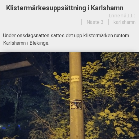
Klistermärkesuppsättning i Karlshamn
Innehåll:
Näste 3
karlshamn
Under onsdagsnatten sattes det upp klistermärken runtom
Karlshamn i Blekinge.