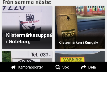
Från samma näste:
Klistermärkesuppsättning
i Göteborg
Klistermärken i Kungälv
Kamprapporter
Sök
Dela
Klistermärkesuppsättning
Klistermärkesuppsät
i Göteborg
i Göteborg