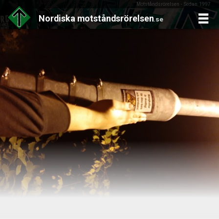
Motståndsrörelsen - Sedan 1997
Nordiska
motståndsrörelsen
.se
Skip
to
content