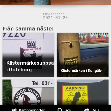
Publicerad:
2021-01-20
Från samma näste:
Klistermärkesuppsättning
i Göteborg
Klistermärken i Kungälv
Klistermärkesuppsättning
Klistermärkesuppsät
Kamprapporter
Sök
Dela