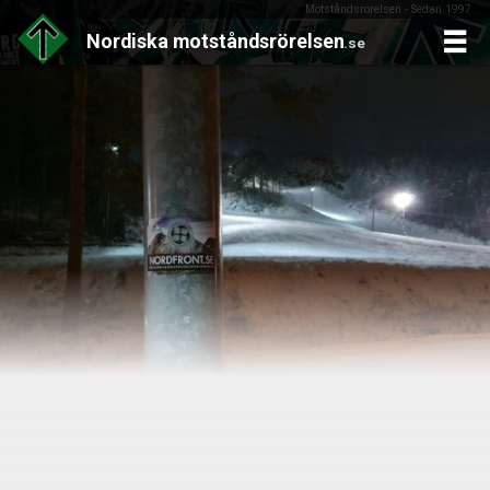
Motståndsrörelsen - Sedan 1997
Nordiska
motståndsrörelsen
.se
Skip
to
content