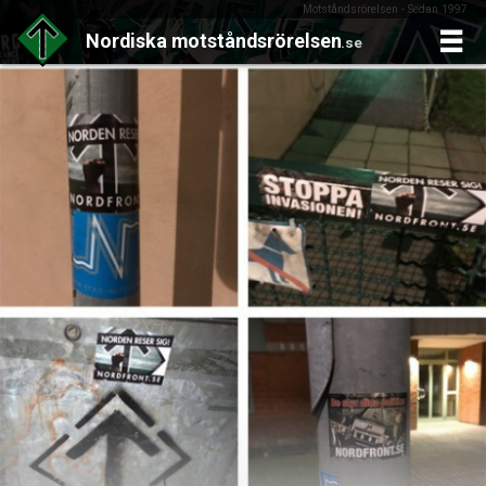
Motståndsrörelsen - Sedan 1997
Nordiska
motståndsrörelsen
.se
Skip
to
content