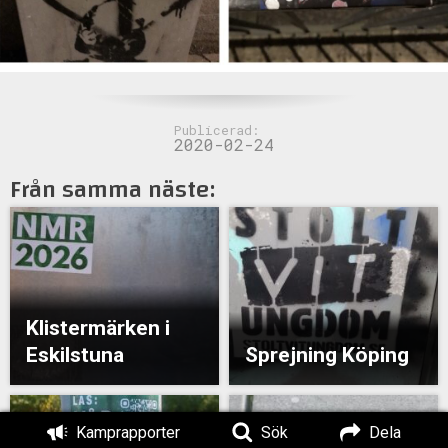
Publicerad:
2020-02-24
Från samma näste:
Klistermärken i
Eskilstuna
Sprejning Köping
Kamprapporter
Sök
Dela