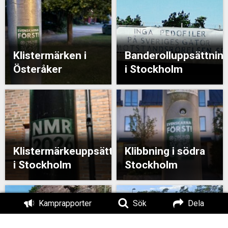
Klistermärken i
Banderolluppsättnin
Österåker
i Stockholm
Klistermärkeuppsättning
Klibbning i södra
i Stockholm
Stockholm
Kamprapporter
Sök
Dela