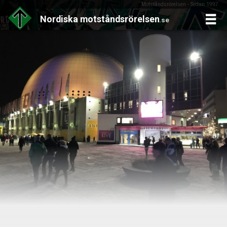
Motståndsrörelsen - Sedan 1997
Nordiska
motståndsrörelsen
.se
Skip
to
content