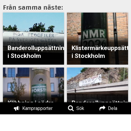
Från samma näste:
Banderolluppsättning
Klistermärkeuppsätt
i Stockholm
i Stockholm
Klibbning i södra
Banderolluppsättnin
Kamprapporter
Sök
Dela
Stockholm
i Stockholm